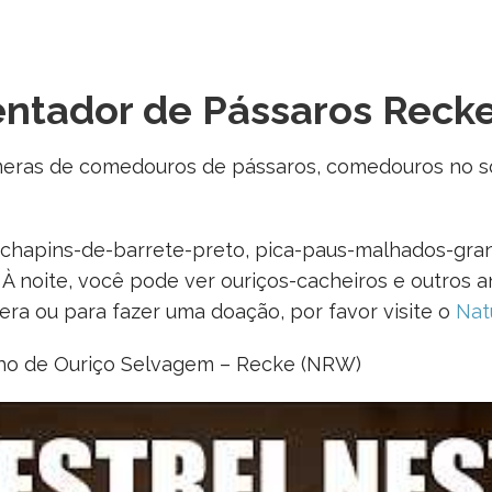
ntador de Pássaros Reck
meras de comedouros de pássaros, comedouros no so
, chapins-de-barrete-preto, pica-paus-malhados-grand
 À noite, você pode ver ouriços-cacheiros e outros a
ra ou para fazer uma doação, por favor visite o
Nat
ho de Ouriço Selvagem – Recke (NRW)