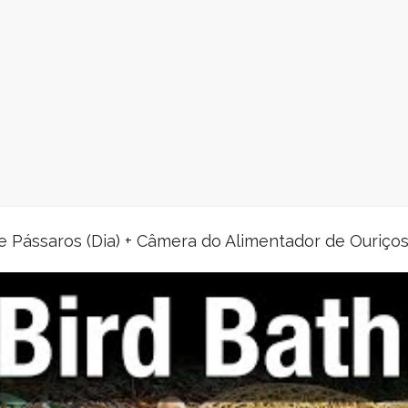
No videos found for this selection.
Pássaros (Dia) + Câmera do Alimentador de Ouriços 