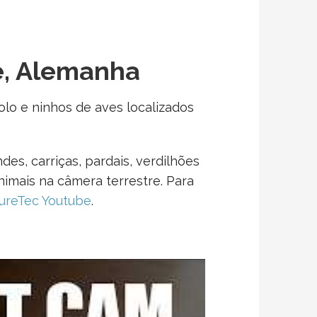
e, Alemanha
lo e ninhos de aves localizados
es, carriças, pardais, verdilhões
nimais na câmera terrestre. Para
ureTec Youtube
.