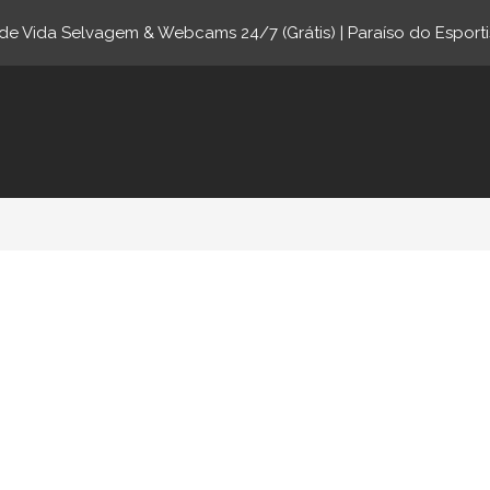
e Vida Selvagem & Webcams 24/7 (Grátis) | Paraíso do Esporti
ne.com