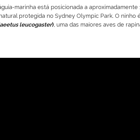
 águia-marinha está posicionada a aproximadamente
natural protegida no Sydney Olympic Park. O ninho é
iaeetus leucogaster
)
, uma das maiores aves de rapina