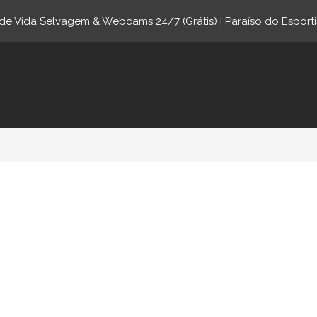
e Vida Selvagem & Webcams 24/7 (Grátis) | Paraíso do Esporti
ne.com