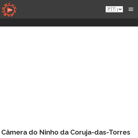
Aceder
Pt.sportsmansparadiseonline.com
diretamente
ao
conteúdo
Câmera do Ninho da Coruja-das-Torres