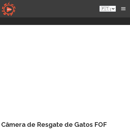
Aceder
Pt.sportsmansparadiseonline.com
diretamente
ao
conteúdo
Câmera de Resgate de Gatos FOF