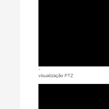
–
visualização PTZ