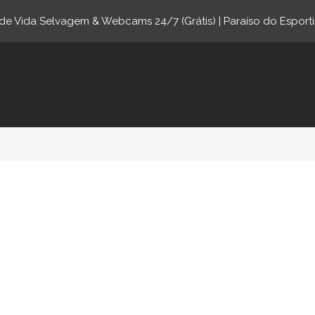
e Vida Selvagem & Webcams 24/7 (Grátis) | Paraíso do Esporti
ne.com