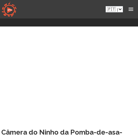
Aceder
Pt.sportsmansparadiseonline.com
diretamente
ao
conteúdo
Câmera do Ninho da Pomba-de-asa-