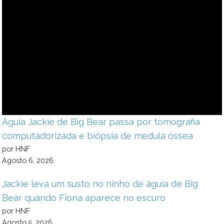
Águia Jackie de Big Bear passa por tomografia
computadorizada e biópsia de medula óssea
por HNF
Agosto 6, 2026
Jackie leva um susto no ninho de águia de Big
Bear quando Fiona aparece no escuro
por HNF
Agosto 5, 2026