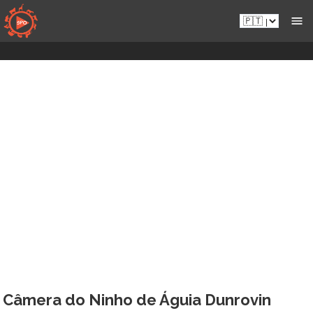
Aceder
Pt.sportsmansparadiseonline.com
diretamente
ao
conteúdo
Câmera do Ninho de Águia Dunrovin