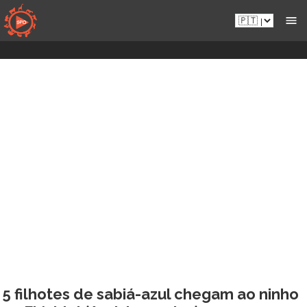
Aceder
Pt.sportsmansparadiseonline.com
diretamente
ao
conteúdo
5 filhotes de sabiá-azul chegam ao ninho