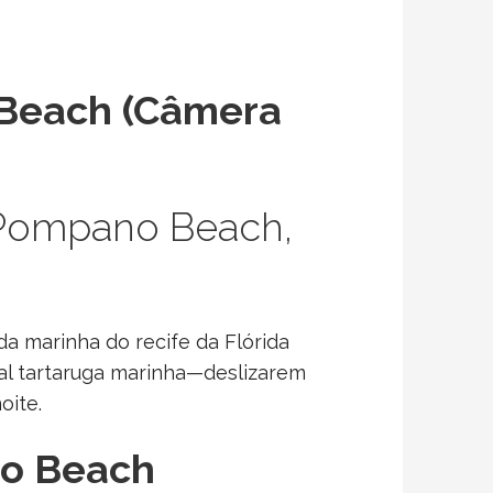
 Beach (Câmera
 Pompano Beach,
da marinha do recife da Flórida
onal tartaruga marinha—deslizarem
oite.
no Beach