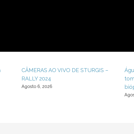
a
CÂMERAS AO VIVO DE STURGIS –
Águ
RALLY 2024
tom
Agosto 6, 2026
bió
Agos