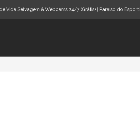
e Vida Selvagem & Webcams 24/7 (Grátis) | Paraíso do Esporti
ne.com