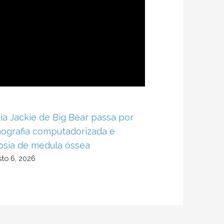
ia Jackie de Big Bear passa por
ografia computadorizada e
psia de medula óssea
to 6, 2026