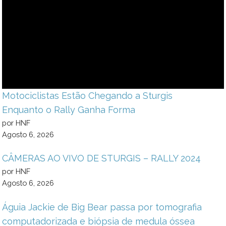
Motociclistas Estão Chegando a Sturgis
Enquanto o Rally Ganha Forma
por HNF
Agosto 6, 2026
CÂMERAS AO VIVO DE STURGIS – RALLY 2024
por HNF
Agosto 6, 2026
Águia Jackie de Big Bear passa por tomografia
computadorizada e biópsia de medula óssea