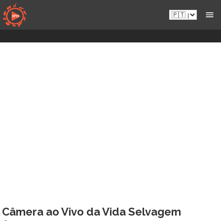
Aceder
Pt.sportsmansparadiseonline.com
diretamente
ao
conteúdo
Câmera ao Vivo da Vida Selvagem