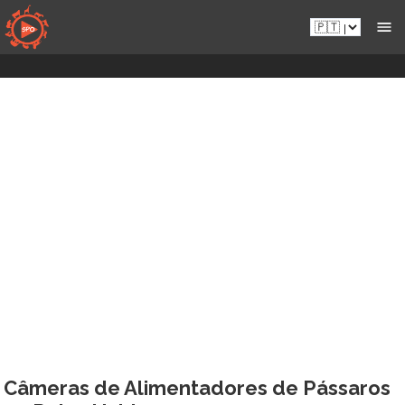
Aceder
Pt.sportsmansparadiseonline.com
diretamente
ao
conteúdo
Câmeras de Alimentadores de Pássaros