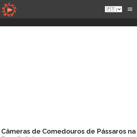
Aceder
Pt.sportsmansparadiseonline.com
diretamente
ao
conteúdo
Câmeras de Comedouros de Pássaros na