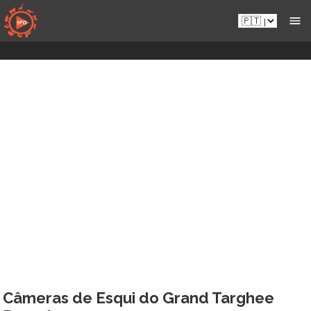
Aceder
Pt.sportsmansparadiseonline.com
diretamente
ao
conteúdo
Câmeras de Esqui do Grand Targhee