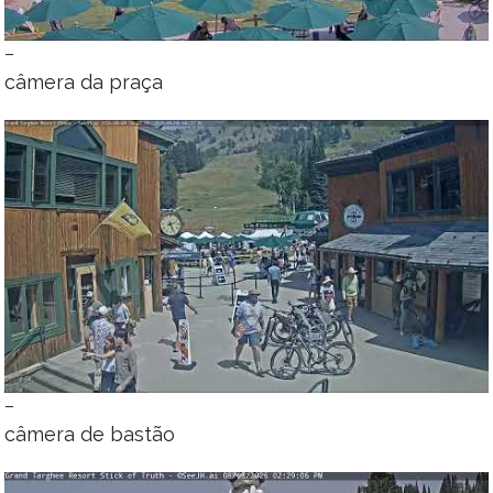
–
câmera da praça
–
câmera de bastão