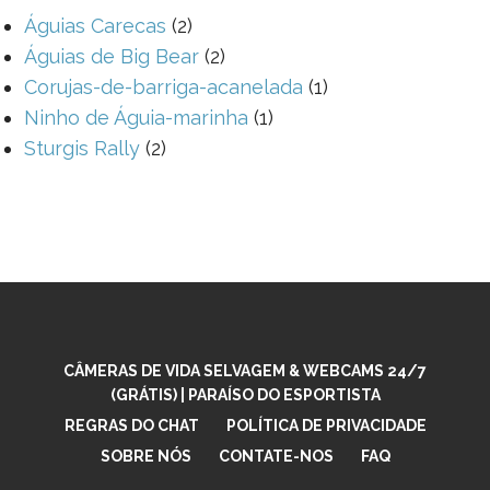
Águias Carecas
(2)
Águias de Big Bear
(2)
Corujas-de-barriga-acanelada
(1)
Ninho de Águia-marinha
(1)
Sturgis Rally
(2)
CÂMERAS DE VIDA SELVAGEM & WEBCAMS 24/7
(GRÁTIS) | PARAÍSO DO ESPORTISTA
REGRAS DO CHAT
POLÍTICA DE PRIVACIDADE
SOBRE NÓS
CONTATE-NOS
FAQ