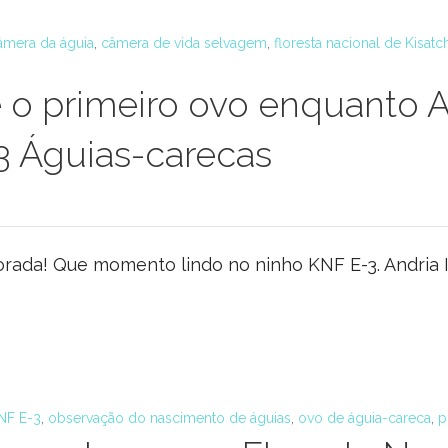
âmera da águia
,
câmera de vida selvagem
,
floresta nacional de Kisatc
e o primeiro ovo enquanto A
-3 Águias-carecas
orada! Que momento lindo no ninho KNF E-3. Andria I
NF E-3
,
observação do nascimento de águias
,
ovo de águia-careca
,
p