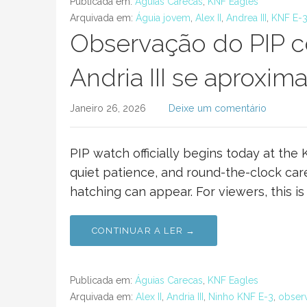
Publicada em:
Águias Carecas
,
KNF Eagles
Arquivada em:
Águia jovem
,
Alex II
,
Andrea III
,
KNF E-
Observação do PIP c
Andria III se aproxi
Janeiro 26, 2026
Deixe um comentário
PIP watch officially begins today at the
quiet patience, and round-the-clock care
hatching can appear. For viewers, this i
CONTINUAR A LER →
Publicada em:
Águias Carecas
,
KNF Eagles
Arquivada em:
Alex II
,
Andria III
,
Ninho KNF E-3
,
obser