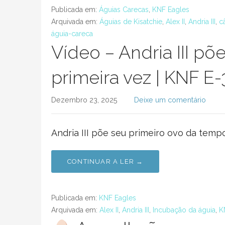
Publicada em:
Águias Carecas
,
KNF Eagles
Arquivada em:
Águias de Kisatchie
,
Alex II
,
Andria III
,
c
águia-careca
Vídeo – Andria III põ
primeira vez | KNF E
Dezembro 23, 2025
Deixe um comentário
Andria III põe seu primeiro ovo da temp
CONTINUAR A LER →
Publicada em:
KNF Eagles
Arquivada em:
Alex II
,
Andria III
,
Incubação da águia
,
K