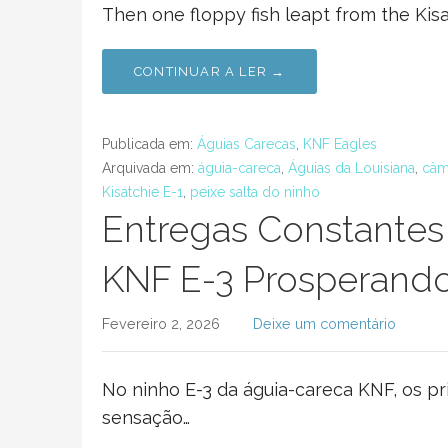
Then one floppy fish leapt from the Ki
CONTINUAR A LER →
Publicada em:
Águias Carecas
,
KNF Eagles
Arquivada em:
águia-careca
,
Águias da Louisiana
,
câm
Kisatchie E-1
,
peixe salta do ninho
Entregas Constantes
KNF E-3 Prosperand
Fevereiro 2, 2026
Deixe um comentário
No ninho E-3 da águia-careca KNF, os p
sensação…