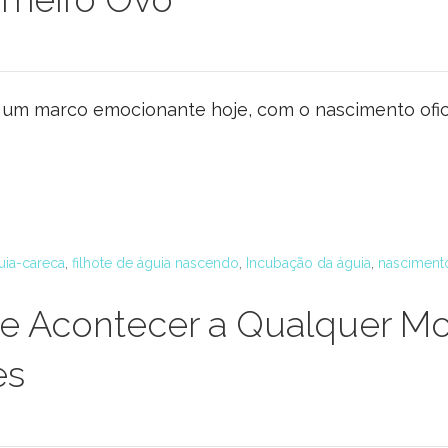
 um marco emocionante hoje, com o nascimento oficia
uia-careca
,
filhote de águia nascendo
,
Incubação da águia
,
nascimento
 Acontecer a Qualquer Mo
es