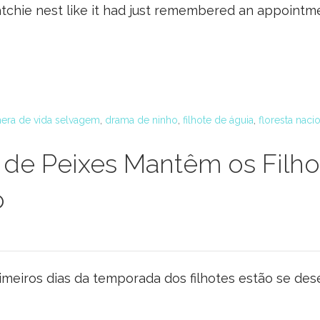
satchie nest like it had just remembered an appoint
era de vida selvagem
,
drama de ninho
,
filhote de águia
,
floresta naci
 de Peixes Mantêm os Filho
o
rimeiros dias da temporada dos filhotes estão se d