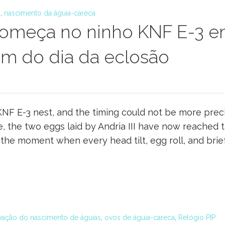
3
,
nascimento da águia-careca
omeça no ninho KNF E-3 enq
mam do dia da eclosão
 KNF E-3 nest, and the timing could not be more prec
, the two eggs laid by Andria III have now reached 
s the moment when every head tilt, egg roll, and bri
vação do nascimento de águias
,
ovos de águia-careca
,
Relógio PIP