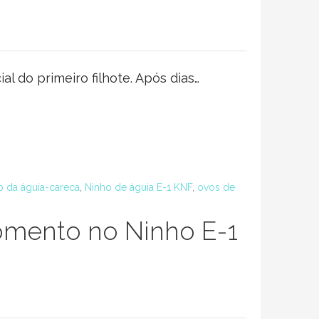
l do primeiro filhote. Após dias…
 da águia-careca
,
Ninho de águia E-1 KNF
,
ovos de
mento no Ninho E-1