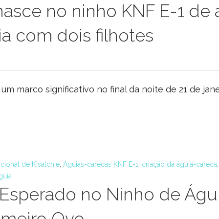
nasce no ninho KNF E-1 de 
a com dois filhotes
m marco significativo no final da noite de 21 de jane
cional de Kisatchie
,
Águias-carecas KNF E-1
,
criação da águia-careca
guia
sperado no Ninho de Águi
imeiro Ovo