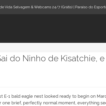
e Vida Selvagem & Webcams 24/7 (Grátis) | Paraíso do Esporti
ne.com
Sai do Ninho de Kisatchie, 
est E-1 bald eagle nest looked ready to begin on Ma
or one brief, perfectly normal moment, everything s