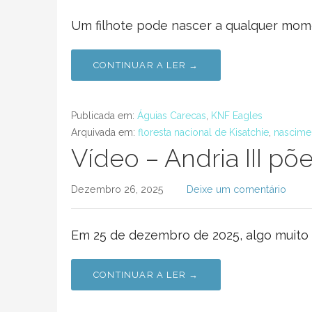
Um filhote pode nascer a qualquer mome
CONTINUAR A LER →
Publicada em:
Águias Carecas
,
KNF Eagles
Arquivada em:
floresta nacional de Kisatchie
,
nascime
Vídeo – Andria III põ
Dezembro 26, 2025
Deixe um comentário
Em 25 de dezembro de 2025, algo muito 
CONTINUAR A LER →