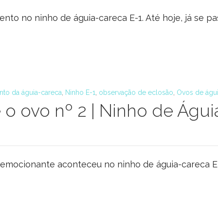
nto no ninho de águia-careca E-1. Até hoje, já se 
nto da águia-careca
,
Ninho E-1
,
observação de eclosão
,
Ovos de águ
e o ovo nº 2 | Ninho de Águi
emocionante aconteceu no ninho de águia-careca E-3