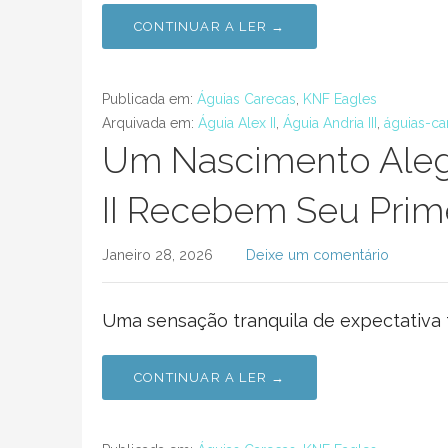
CONTINUAR A LER →
Publicada em:
Águias Carecas
,
KNF Eagles
Arquivada em:
Águia Alex II
,
Águia Andria III
,
águias-ca
Um Nascimento Alegr
II Recebem Seu Prime
Janeiro 28, 2026
Deixe um comentário
Uma sensação tranquila de expectativa 
CONTINUAR A LER →