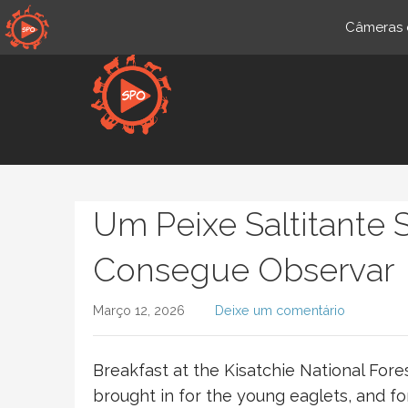
Aceder
Câmeras d
diretamente
ao
conteúdo
Pt.sportsmansparadiseonli
Um Peixe Saltitante 
Consegue Observar
Março 12, 2026
Deixe um comentário
Breakfast at the Kisatchie National For
brought in for the young eaglets, and f