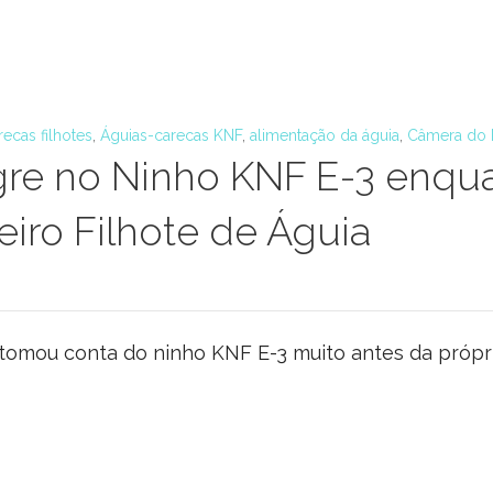
recas filhotes
,
Águias-carecas KNF
,
alimentação da águia
,
Câmera do 
e no Ninho KNF E-3 enquant
iro Filhote de Águia
tomou conta do ninho KNF E-3 muito antes da própri