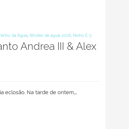
Ninho da Águia
,
filhotes de águia 2026
,
Ninho E-3
o Andrea III & Alex
a eclosão. Na tarde de ontem,…