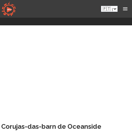
Aceder
Pt.sportsmansparadiseonline.com
diretamente
ao
conteúdo
Corujas-das-barn de Oceanside