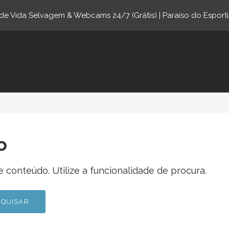
e Vida Selvagem & Webcams 24/7 (Grátis) | Paraíso do Esporti
ne.com
o
 conteúdo. Utilize a funcionalidade de procura.