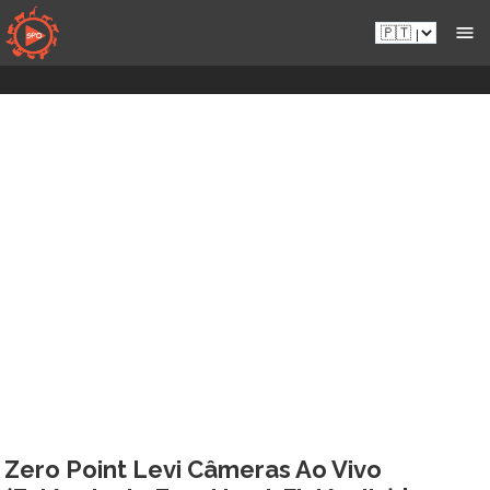
Aceder
Pt.sportsmansparadiseonline.com
diretamente
ao
conteúdo
Zero Point Levi Câmeras Ao Vivo