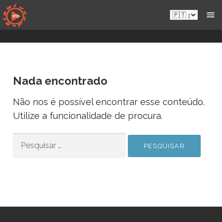
Aceder
Pt.sportsmansparadiseonline.com
diretamente
ao
conteúdo
Nada encontrado
Não nos é possível encontrar esse conteúdo.
Utilize a funcionalidade de procura.
PESQUISAR
POR: