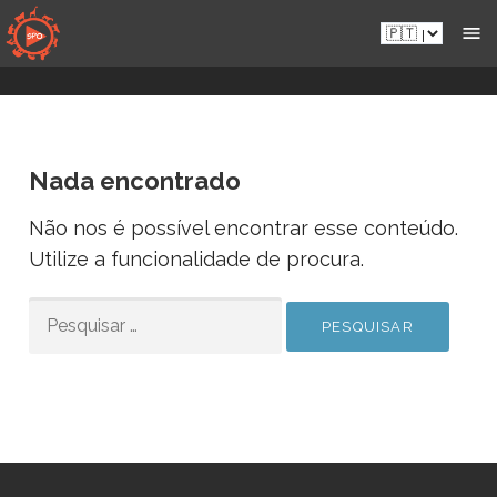
Aceder
Pt.sportsmansparadiseonline.com
diretamente
ao
conteúdo
Nada encontrado
Não nos é possível encontrar esse conteúdo.
Utilize a funcionalidade de procura.
PESQUISAR
POR: