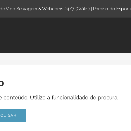
e Vida Selvagem & Webcams 24/7 (Grátis) | Paraíso do Esporti
ne.com
o
 conteúdo. Utilize a funcionalidade de procura.