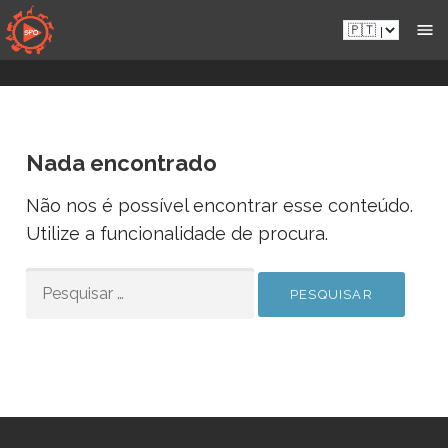
Aceder
Pt.sportsmansparadiseonline.com
diretamente
ao
conteúdo
Nada encontrado
Não nos é possível encontrar esse conteúdo.
Utilize a funcionalidade de procura.
PESQUISAR
POR: