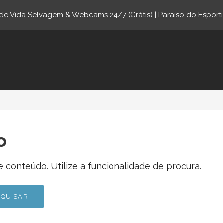
e Vida Selvagem & Webcams 24/7 (Grátis) | Paraíso do Esporti
ne.com
o
 conteúdo. Utilize a funcionalidade de procura.