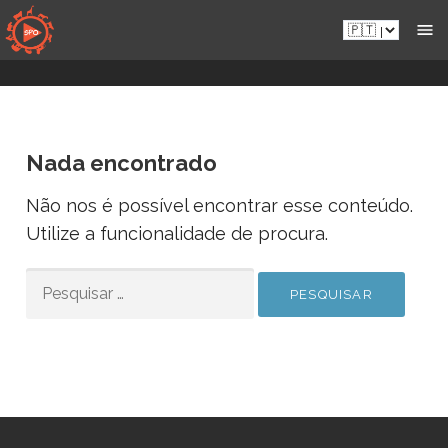
Aceder
Pt.sportsmansparadiseonline.com
diretamente
ao
conteúdo
Nada encontrado
Não nos é possível encontrar esse conteúdo.
Utilize a funcionalidade de procura.
PESQUISAR
POR: