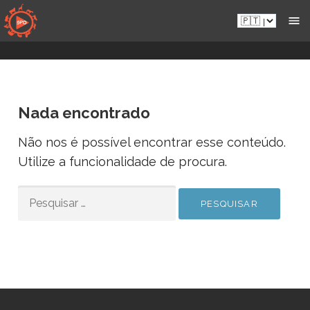
Aceder
Pt.sportsmansparadiseonline.com
diretamente
ao
conteúdo
Nada encontrado
Não nos é possível encontrar esse conteúdo.
Utilize a funcionalidade de procura.
PESQUISAR
POR: