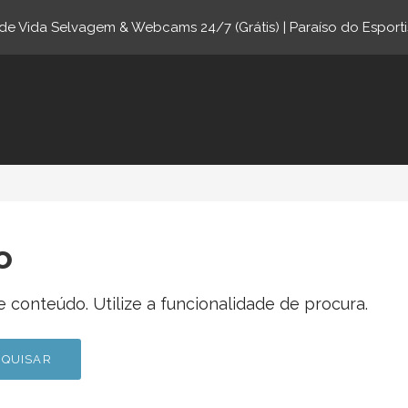
e Vida Selvagem & Webcams 24/7 (Grátis) | Paraíso do Esporti
ne.com
o
 conteúdo. Utilize a funcionalidade de procura.