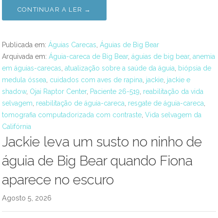
CONTINUAR A LER →
Publicada em:
Águias Carecas
,
Águias de Big Bear
Arquivada em:
Águia-careca de Big Bear
,
águias de big bear
,
anemia
em águias-carecas
,
atualização sobre a saúde da águia
,
biópsia de
medula óssea
,
cuidados com aves de rapina
,
jackie
,
jackie e
shadow
,
Ojai Raptor Center
,
Paciente 26-519
,
reabilitação da vida
selvagem
,
reabilitação de águia-careca
,
resgate de águia-careca
,
tomografia computadorizada com contraste
,
Vida selvagem da
Califórnia
Jackie leva um susto no ninho de
águia de Big Bear quando Fiona
aparece no escuro
Agosto 5, 2026