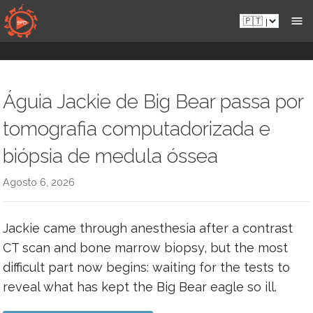
Aceder
Pt.sportsmansparadiseonline.com
diretamente
ao
conteúdo
Águia Jackie de Big Bear passa por
tomografia computadorizada e
biópsia de medula óssea
Agosto 6, 2026
Jackie came through anesthesia after a contrast
CT scan and bone marrow biopsy, but the most
difficult part now begins: waiting for the tests to
reveal what has kept the Big Bear eagle so ill.