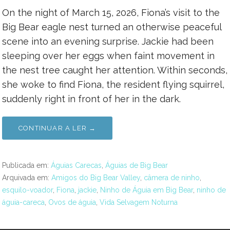
On the night of March 15, 2026, Fiona’s visit to the
Big Bear eagle nest turned an otherwise peaceful
scene into an evening surprise. Jackie had been
sleeping over her eggs when faint movement in
the nest tree caught her attention. Within seconds,
she woke to find Fiona, the resident flying squirrel,
suddenly right in front of her in the dark.
CONTINUAR A LER →
Publicada em:
Águias Carecas
,
Águias de Big Bear
Arquivada em:
Amigos do Big Bear Valley
,
câmera de ninho
,
esquilo-voador
,
Fiona
,
jackie
,
Ninho de Águia em Big Bear
,
ninho de
águia-careca
,
Ovos de águia
,
Vida Selvagem Noturna