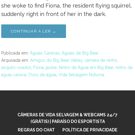
she woke to find Fiona, the resident flying squirrel,
suddenly right in front of her in the dark.
CONTINUAR A LER →
Publicada em:
Águias Carecas
,
Águias de Big Bear
Arquivada em:
Amigos do Big Bear Valley
,
câmera de ninho
,
esquilo-voador
,
Fiona
,
jackie
,
Ninho de Águia em Big Bear
,
ninho de
águia-careca
,
Ovos de águia
,
Vida Selvagem Noturna
CÂMERAS DE VIDA SELVAGEM & WEBCAMS 24/7
(GRÁTIS) | PARAÍSO DO ESPORTISTA
REGRAS DO CHAT
POLÍTICA DE PRIVACIDADE