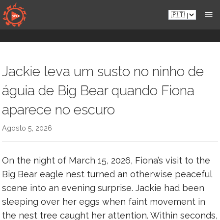
Aceder
Pt.sportsmansparadiseonline.com
diretamente
ao
conteúdo
Jackie leva um susto no ninho de
águia de Big Bear quando Fiona
aparece no escuro
Agosto 5, 2026
On the night of March 15, 2026, Fiona’s visit to the
Big Bear eagle nest turned an otherwise peaceful
scene into an evening surprise. Jackie had been
sleeping over her eggs when faint movement in
the nest tree caught her attention. Within seconds,