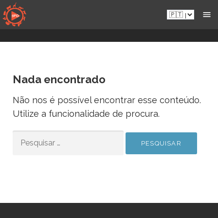
Aceder
Pt.sportsmansparadiseonline.com
diretamente
ao
conteúdo
Nada encontrado
Não nos é possível encontrar esse conteúdo.
Utilize a funcionalidade de procura.
PESQUISAR
POR: